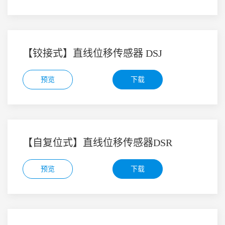
【铰接式】直线位移传感器 DSJ
预览
下载
【自复位式】直线位移传感器DSR
预览
下载