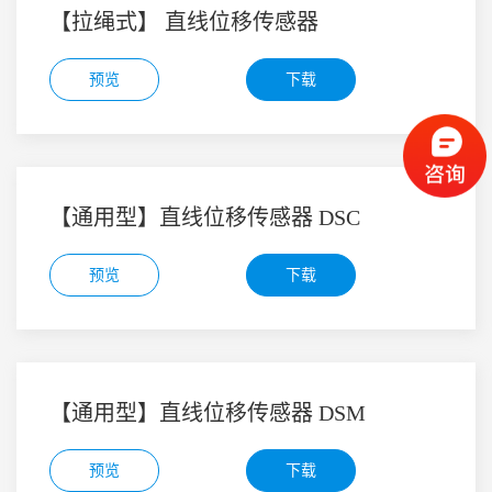
【拉绳式】 直线位移传感器
预览
下载
【通用型】直线位移传感器 DSC
预览
下载
【通用型】直线位移传感器 DSM
预览
下载