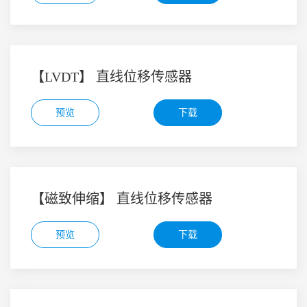
【LVDT】 直线位移传感器
预览
下载
【磁致伸缩】 直线位移传感器
预览
下载